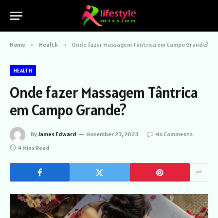
Home
»
Health
»
Onde fazer Massagem Tântrica em Campo Grande?
HEALTH
Onde fazer Massagem Tântrica
em Campo Grande?
By
James Edward
November 23, 2023
No Comments
4 Mins Read